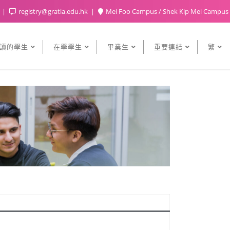
5
registry@gratia.edu.hk
Mei Foo Campus / Shek Kip Mei Campus
讀的學生
在學學生
畢業生
重要連結
繁