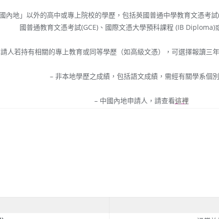
國內地」以外的高中或專上院校的學歷，包括英國普通中學教育文憑考試(GCS
國普通教育文憑考試(GCE)、國際文憑大學預科課程 (IB Diplom
 申請人若持有相關的專上教育或同等學歷（如高級文憑），可選擇報讀三
– 非本地學歷之成績，包括語文成績，需經有關學系個
– 中國內地申請人，請查看
這裡