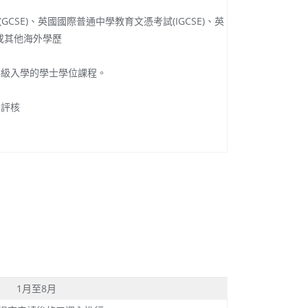
E)、英國國際普通中學教育文憑考試(IGCSE)、英
a)或其他海外學歷
年級入學的學士學位課程。
別評核
1月至8月